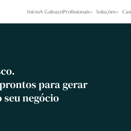
Início
A Galeazzi
Profissionais
Soluções
Cas
co.
 prontos para gerar
o seu negócio