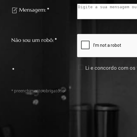
Mensagem:
*
Não sou um robô:
*
Li e concordo com os
*
* preenchimento obrigatório