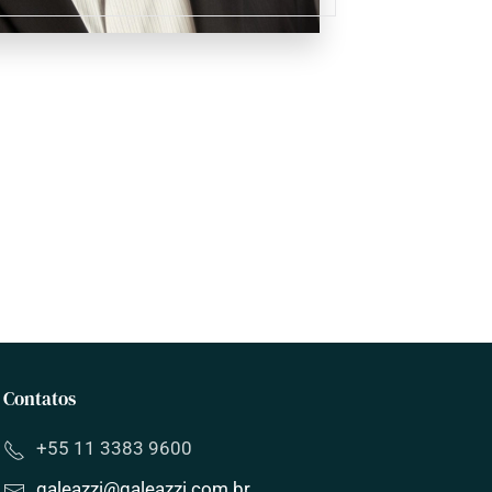
Contatos
+55 11 3383 9600
galeazzi
@
galeazzi
.com.br