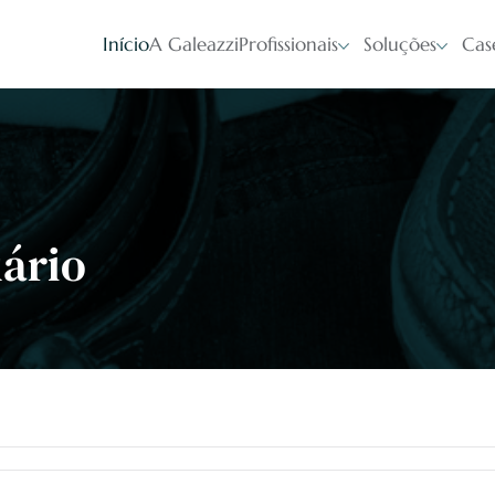
Início
A Galeazzi
Profissionais
Soluções
Cas
uário