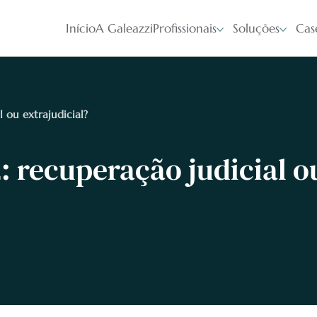
Início
A Galeazzi
Profissionais
Soluções
Cas
 ou extrajudicial?
: recuperação judicial o